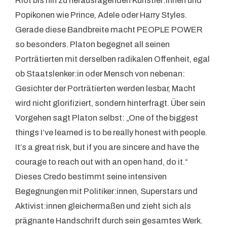
Riot bis hin zu herausragenden Künstler:innen und
Popikonen wie Prince, Adele oder Harry Styles.
Gerade diese Bandbreite macht PEOPLE POWER
so besonders. Platon begegnet all seinen
Porträtierten mit derselben radikalen Offenheit, egal
ob Staatslenker:in oder Mensch von nebenan:
Gesichter der Porträtierten werden lesbar, Macht
wird nicht glorifiziert, sondern hinterfragt. Über sein
Vorgehen sagt Platon selbst: „One of the biggest
things I’ve learned is to be really honest with people.
It’s a great risk, but if you are sincere and have the
courage to reach out with an open hand, do it.“
Dieses Credo bestimmt seine intensiven
Begegnungen mit Politiker:innen, Superstars und
Aktivist:innen gleichermaßen und zieht sich als
prägnante Handschrift durch sein gesamtes Werk.