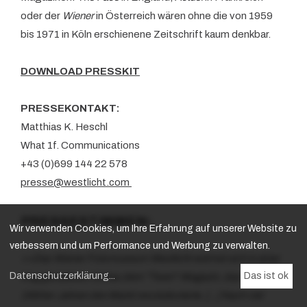
oder der
Wiener
in Österreich wären ohne die von 1959
bis 1971 in Köln erschienene Zeitschrift kaum denkbar.
DOWNLOAD PRESSKIT
PRESSEKONTAKT:
Matthias K. Heschl
What 1f. Communications
+43 (0)699 144 22 578
presse@westlicht.com
PRESSESTIMMEN:
Wir verwenden Cookies, um Ihre Erfahrung auf unserer Website zu
verbessern und um Performance und Werbung zu verwalten.
>>Das Wiener Fotomuseum Westlicht widmet sich in einer
Datenschutzerklärung
...
Das ist ok
klug gestalteten Schau dem "Twen"-Magazin, das in den
1960er-Jahren den Markt revolutionierte. [...] Nach viel