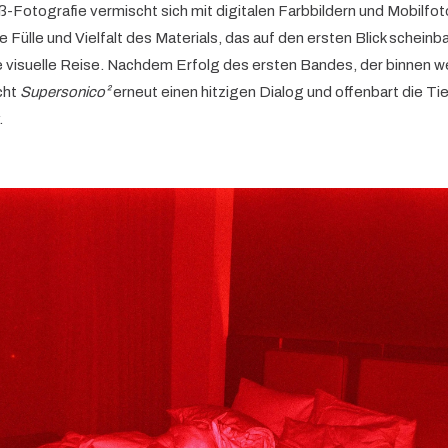
Fotografie vermischt sich mit digitalen Farbbildern und Mobilfot
ie Fülle und Vielfalt des Materials, das auf den ersten Blick scheinb
ine visuelle Reise. Nachdem Erfolg des ersten Bandes, der binnen 
cht
Supersonico²
erneut einen hitzigen Dialog und offenbart die Ti
.