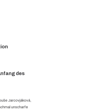
ion
 Anfang des
ibuše Jarcovjáková,
anchmal unscharfe