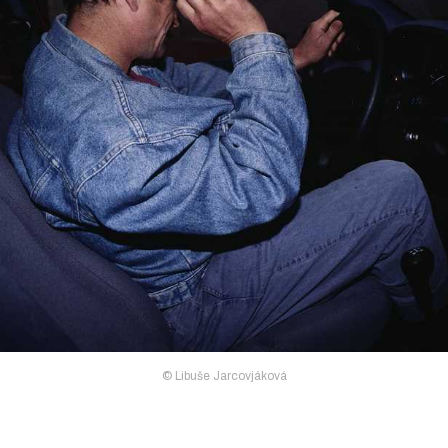
© Libuše Jarcovjáková