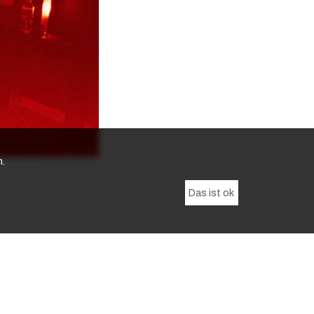
n.
Das ist ok