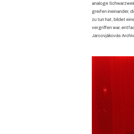
analoge Schwarzweiß-
greifen ineinander, d
zu tun hat, bildet e
vergriffen war, entfa
Jarcovjákovás Archiv