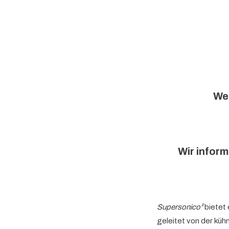
We
Wir inform
Supersonico²
bietet 
geleitet von der küh